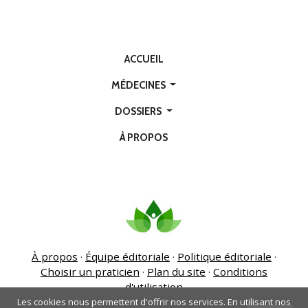
ACCUEIL
MÉDECINES
DOSSIERS
À PROPOS
À propos
·
Équipe éditoriale
·
Politique éditoriale
·
Choisir un praticien
·
Plan du site
·
Conditions
d'utilisation
Les cookies nous permettent d'offrir nos services. En utilisant nos
Copyright
Médecines Naturelles
© Toute reproduction même